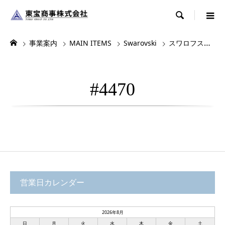

事業案内
MAIN ITEMS
Swarovski
スワロフスキー
#4470
営業日カレンダー
2026年8月
日
月
火
水
木
金
土