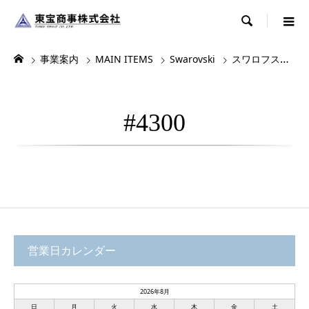

事業案内
MAIN ITEMS
Swarovski
スワロフスキー
#4300
営業日カレンダー
2026年8月
日
月
火
水
木
金
土