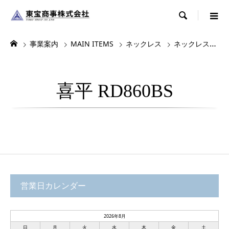

事業案内
MAIN ITEMS
ネックレス
ネックレス・チョーカー
喜平 RD860BS
営業日カレンダー
2026年8月
日
月
火
水
木
金
土