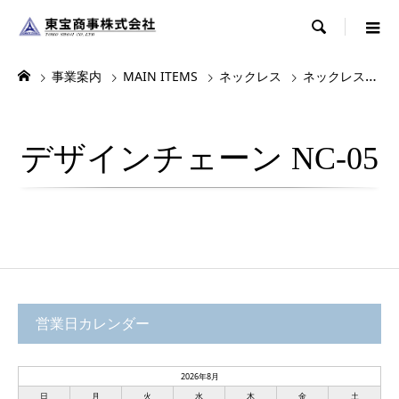

事業案内
MAIN ITEMS
ネックレス
ネックレス・チョーカー
デザインチェーン NC-05
営業日カレンダー
2026年8月
日
月
火
水
木
金
土