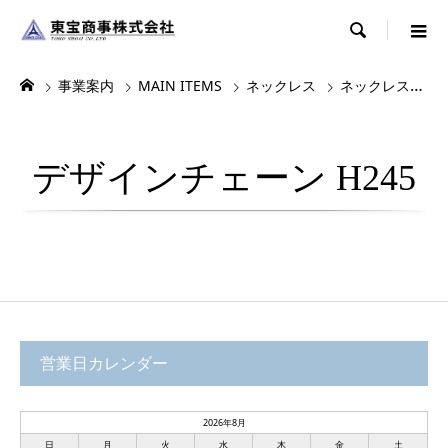

事業案内
MAIN ITEMS
ネックレス
ネックレス・チョーカー
デザインチェーン H245
営業日カレンダー
2026年8月
日
月
火
水
木
金
土