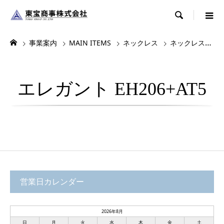

事業案内
MAIN ITEMS
ネックレス
ネックレス・チョーカー
エレガント EH206+AT5
営業日カレンダー
2026年8月
日
月
火
水
木
金
土