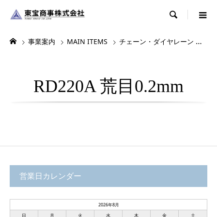

事業案内
MAIN ITEMS
チェーン・ダイヤレーン
各
RD220A 荒目0.2mm
営業日カレンダー
2026年8月
日
月
火
水
木
金
土