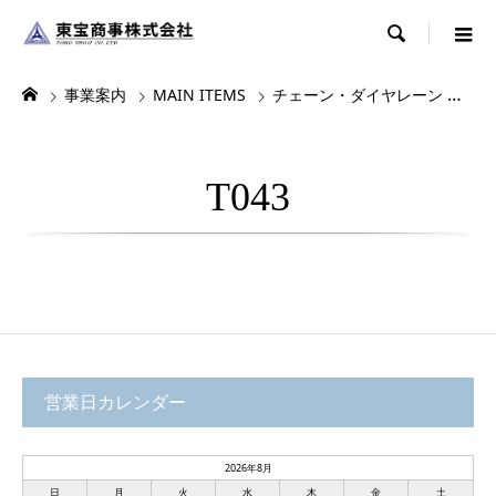

事業案内
MAIN ITEMS
チェーン・ダイヤレーン
デ
T043
営業日カレンダー
2026年8月
日
月
火
水
木
金
土