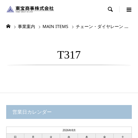

事業案内
MAIN ITEMS
チェーン・ダイヤレーン
デ
T317
営業日カレンダー
2026年8月
日
月
火
水
木
金
土