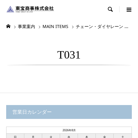

事業案内
MAIN ITEMS
チェーン・ダイヤレーン
デ
T031
営業日カレンダー
2026年8月
日
月
火
水
木
金
土