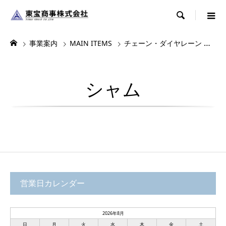

事業案内
MAIN ITEMS
チェーン・ダイヤレーン
ダ
シャム
営業日カレンダー
2026年8月
日
月
火
水
木
金
土