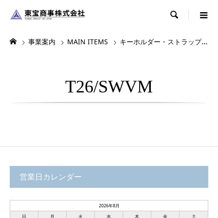

事業案内
MAIN ITEMS
キーホルダー・ストラップ・根付
T26/SWVM
営業日カレンダー
2026年8月
日
月
火
水
木
金
土